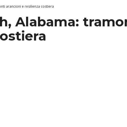
i arancioni e resilienza costiera
, Alabama: tramon
costiera