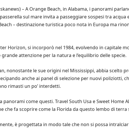
skanews) – A Orange Beach, in Alabama, i panorami parlano 
asserella sul mare invita a passeggiare sospesi tra acqua e 
e Beach – destinazione turistica poco nota in Europa ma rino
er Horizon, si incorporò nel 1984, evolvendo in capitale mo
 grande attenzione per la natura e l’equilibrio delle specie.
nonostante le sue origini nel Mississippi, abbia scelto pr
ecipando anche ai panel di selezione per nuovi poliziotti, c
sono rimasti un po’ interdetti.
 a panorami come questi. Travel South Usa e Sweet Home Al
 che fa scoprire come la Florida da questo lembo di terra s
nte, è progettata in modo tale che non si possa intralciare 