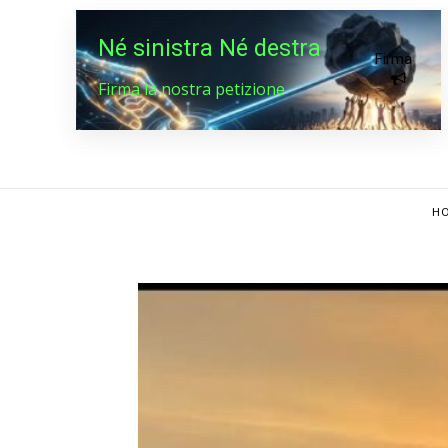
Né sinistra Né destra
Firma
Firma la nostra petizione
HO