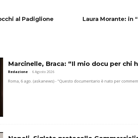
occhi al Padiglione
Laura Morante: in “
Marcinelle, Braca: “Il mio docu per chi h
Redazione
-
6 Agosto 2026
Roma, 6 ago. (askanews) - "Questo documentario è nato per commemorar