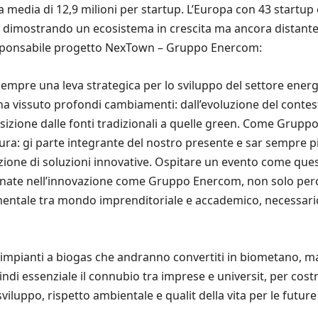
na media di 12,9 milioni per startup. L’Europa con 43 startup 
dimostrando un ecosistema in crescita ma ancora distante d
esponsabile progetto NexTown – Gruppo Enercom:
empre una leva strategica per lo sviluppo del settore ener
 ha vissuto profondi cambiamenti: dall’evoluzione del contest
nsizione dalle fonti tradizionali a quelle green. Come Gruppo
utura: gi parte integrante del nostro presente e sar sempre 
ione di soluzioni innovative. Ospitare un evento come ques
nate nell’innovazione come Gruppo Enercom, non solo perch 
ntale tra mondo imprenditoriale e accademico, necessario p
i impianti a biogas che andranno convertiti in biometano, ma
indi essenziale il connubio tra imprese e universit, per co
viluppo, rispetto ambientale e qualit della vita per le future