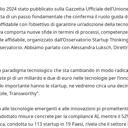
io 2024 stato pubblicato sulla Gazzetta Ufficiale dell’Unione
 tratta di un passo fondamentale che conferma il ruolo guida
 affidabile con l’obiettivo di garantire un’adozione della te
iva comporta nuove sfide in termini di processi, competenze 
ciale affidabile, organizzato dall’Osservatorio Startup Thinkin
servatorio. Abbiamo parlato con Alessandra Luksch, Direttr
e, un paradigma tecnologico che sta cambiando in modo radical
ste pi di un miliardo e due di euro nelle tecnologie per l’in
olo importante hanno le startup, ne vedremo circa una deci
abile, Transworthy”.
ata alle tecnologie emergenti e alle innovazioni pi prometten
i adottato misure concrete per la compliance AI, mentre il 
a, condotta su 113 startup in 19 Paesi, rivela che il setto