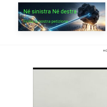
Né sinistra Né destra
Firma
Firma la nostra petizione
HO