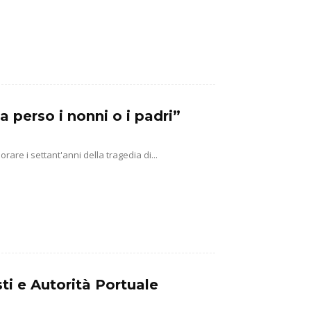
a perso i nonni o i padri”
e i settant'anni della tragedia di...
ti e Autorità Portuale