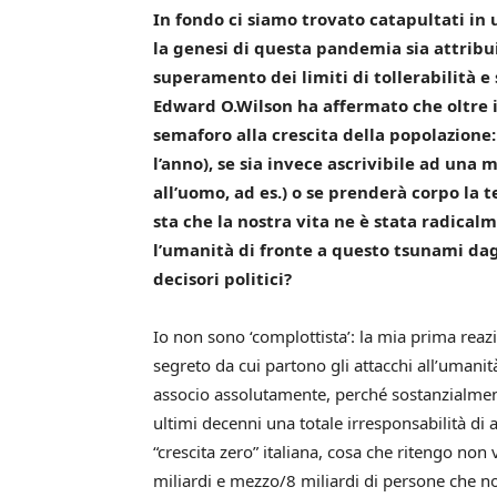
In fondo ci siamo trovato catapultati in
la genesi di questa pandemia sia attribui
superamento dei limiti di tollerabilità e
Edward O.Wilson ha affermato che oltre i 
semaforo alla crescita della popolazione:
l’anno), se sia invece ascrivibile ad una
all’uomo, ad es.) o se prenderà corpo la t
sta che la nostra vita ne è stata radica
l’umanità di fronte a questo tsunami dag
decisori politici?
Io non sono ‘complottista’: la mia prima reazi
segreto da cui partono gli attacchi all’umani
associo assolutamente, perché sostanzialmente
ultimi decenni una totale irresponsabilità di 
“crescita zero” italiana, cosa che ritengo no
miliardi e mezzo/8 miliardi di persone che 