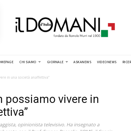
MEPAGE
CHI SIAMO
GIORNALE
ASKANEWS
VIDEONEWS
RICE
re in una società anaffettiva”
n possiamo vivere in
ttiva”
saggista, opinionista televisivo. Ha insegnato a