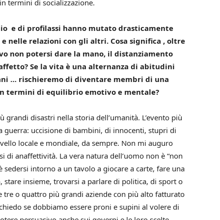
n termini di socializzazione.
io e di profilassi hanno mutato drasticamente
e nelle relazioni con gli altri.
Cosa significa , oltre
tivo non potersi dare la mano, il distanziamento
’affetto?
Se la vita è una alternanza di abitudini
tani … rischieremo di diventare membri di una
n termini di equilibrio emotivo e mentale?
ù grandi disastri nella storia dell’umanità. L’evento più
guerra: uccisione di bambini, di innocenti, stupri di
livello locale e mondiale, da sempre.
Non mi auguro
i di anaffettività.
La vera natura dell’uomo non è “non
 è sedersi intorno a un tavolo a giocare a carte, fare una
stare insieme, trovarsi a parlare di politica, di sport o
 tre o quattro più grandi aziende con più alto fatturato
hiedo se dobbiamo essere proni e supini al volere di
otere persuasivo anche sui governi e le loro scelte.