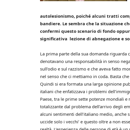
autolesionismo, poiché alcuni tratti com
bandiere. Le sembra che la situazione c
confermi questo scenario di fondo oppur
significativa lezione di abnegazione e so
La prima parte della sua domanda riguarda 
denotavano una responsabilità in senso negati
sull’odio e sul razzismo e che aveva fatto mont
nel senso che ci mettiamo in coda. Basta che u
Quindi si era formata una larga opinione pu
italiani che enfatizzava i problemi dell’immi
Paese, tra le prime sette potenze mondiali e
totalizzante dal problema dell’arrivo degli e
alcuni sentimenti dell’italiano medio, anche se
uccide solo i vecchi’ e questo oltre a non es
realtà. L’esperienza delle persone di età è un 