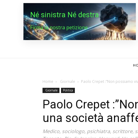
Né sinistra Né destra
Firma
Firma la nostra petizione
HO
Home
Giornale
Paolo Crepet :”Non possiamo vive
Giornale
Politica
Paolo Crepet :”No
una società anaffe
Medico, sociologo, psichiatra, scrittore, 