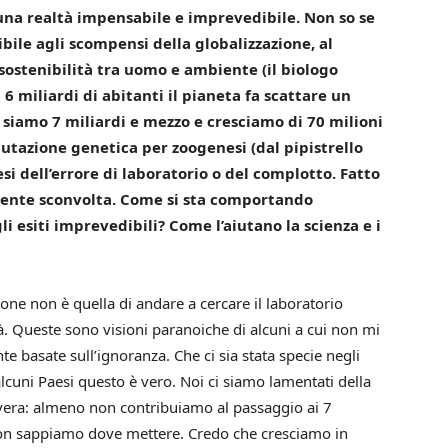
 una realtà impensabile e imprevedibile. Non so se
bile agli scompensi della globalizzazione, al
 sostenibilità tra uomo e ambiente (il biologo
6 miliardi di abitanti il pianeta fa scattare un
 siamo 7 miliardi e mezzo e cresciamo di 70 milioni
 mutazione genetica per zoogenesi (dal pipistrello
esi dell’errore di laboratorio o del complotto. Fatto
lmente sconvolta. Come si sta comportando
li esiti imprevedibili?
Come l’aiutano la scienza e i
one non è quella di andare a cercare il laboratorio
tà. Queste sono visioni paranoiche di alcuni a cui non mi
 basate sull’ignoranza. Che ci sia stata specie negli
alcuni Paesi questo è vero. Noi ci siamo lamentati della
n vera: almeno non contribuiamo al passaggio ai 7
non sappiamo dove mettere. Credo che cresciamo in