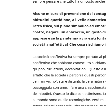
sempre pensare che tutto ha un costo anche i
Alcune misure di prevenzione del contag
abitudini quotidiane, a livello domestico 
l’atto fisico, sul piano simbolico ed emo
coatto, negarsi un abbraccio, un gesto d
apprese e se la pandemia avrà esiti lon
società anaffettiva?
Che cosa rischiamo i
La società anaffettiva ha sempre portato ai pi
anaffettivo che abbiamo conosciuto si chiama 
gruppo, fucilazioni, decapitazioni. Questo a 
affatto che la società ripercorra questi percors
venirmi vicino”, stare distanti: la vera natura
passeggiata con amici, fare una chiacchierata, 
dei nipotini. Questo lo dico con ottimismo. Le
al mondo sono quelle tecnologiche. Però mi c
questi colossi economici, che esercitano un p