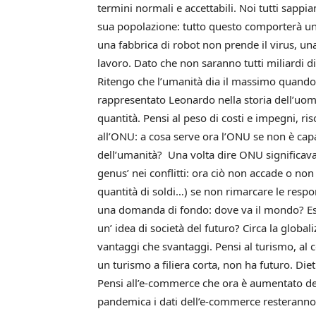
termini normali e accettabili.
Noi tutti sappi
sua popolazione: tutto questo comporterà un 
una fabbrica di robot non prende il virus, una
lavoro. Dato che non saranno tutti miliardi 
Ritengo che l’umanità dia il massimo quando 
rappresentato Leonardo nella storia dell’uom
quantità. Pensi al peso di costi e impegni, ri
all’ONU: a cosa serve ora l’ONU se non è capac
dell’umanità? Una volta dire ONU significava
genus’ nei conflitti: ora ciò non accade o no
quantità di soldi…) se non rimarcare le respon
una domanda di fondo: dove va il mondo? Esi
un’ idea di società del futuro?
Circa la global
vantaggi che svantaggi.
Pensi al turismo, al
un turismo a filiera corta, non ha futuro.
Diet
Pensi all’e-commerce che ora è aumentato d
pandemica i dati dell’e-commerce resterann