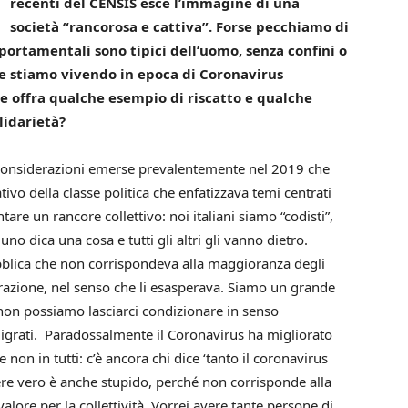
recenti del CENSIS esce l’immagine di una
società “rancorosa e cattiva”. Forse pecchiamo di
portamentali sono tipici dell’uomo, senza confini o
he stiamo vivendo in epoca di Coronavirus
e offra qualche esempio di riscatto e qualche
lidarietà?
considerazioni emerse prevalentemente nel 2019 che
vo della classe politica che enfatizzava temi centrati
are un rancore collettivo: noi italiani siamo “codisti”,
no dica una cosa e tutti gli altri gli vanno dietro.
bblica che non corrispondeva alla maggioranza degli
grazione, nel senso che li esasperava. Siamo un grande
 non possiamo lasciarci condizionare in senso
migrati. Paradossalmente il Coronavirus ha migliorato
 non in tutti: c’è ancora chi dice ‘tanto il coronavirus
sere vero è anche stupido, perché non corrisponde alla
valore per la collettività. Vorrei avere tante persone di