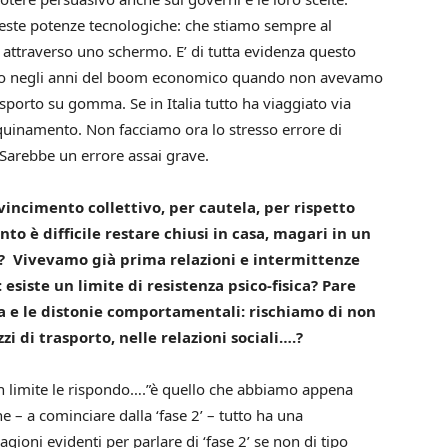
ste potenze tecnologiche: che stiamo sempre al
 attraverso uno schermo. E’ di tutta evidenza questo
tto negli anni del boom economico quando non avevamo
rasporto su gomma. Se in Italia tutto ha viaggiato via
quinamento. Non facciamo ora lo stresso errore di
. Sarebbe un errore assai grave.
nvincimento collettivo, per cautela, per rispetto
to è difficile restare chiusi in casa, magari in un
? Vivevamo già prima relazioni e intermittenze
 esiste un limite di resistenza psico-fisica? Pare
za e le distonie comportamentali: rischiamo di non
zi di trasporto, nelle relazioni sociali….?
 un limite le rispondo….”è quello che abbiamo appena
– a cominciare dalla ‘fase 2’ – tutto ha una
ioni evidenti per parlare di ‘fase 2’ se non di tipo