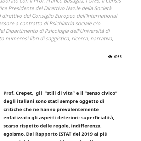
borato con il Prof. Franco Basaglia, l'OMS, il Censis
Vice Presidente del Direttivo Naz.le della Società
l direttivo del Consiglio Europeo dell'International
sore a contratto di Psichiatria sociale c/o
el Dipartimento di Psicologia dell'Università di
to numerosi libri di saggistica, ricerca, narrativa,
6935
Prof. Crepet, gli “stili di vita” e il “senso civico”
degli italiani sono stati sempre oggetto di
critiche che ne hanno prevalentemente
enfatizzato gli aspetti deteriori: superficialità,
scarso rispetto delle regole, indifferenza,
egoismo. Dal Rapporto ISTAT del 2019 ai più