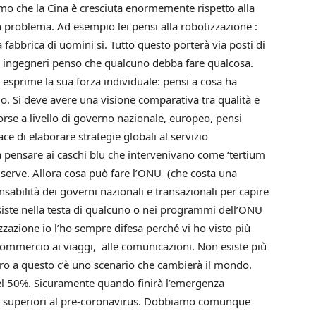
amo che la Cina è cresciuta enormemente rispetto alla
problema. Ad esempio lei pensi alla robotizzazione :
 fabbrica di uomini si. Tutto questo porterà via posti di
di ingegneri penso che qualcuno debba fare qualcosa.
esprime la sua forza individuale: pensi a cosa ha
o. Si deve avere una visione comparativa tra qualità e
sorse a livello di governo nazionale, europeo, pensi
e di elaborare strategie globali al servizio
 pensare ai caschi blu che intervenivano come ‘tertium
n serve. Allora cosa può fare l’ONU (che costa una
sabilità dei governi nazionali e transazionali per capire
ste nella testa di qualcuno o nei programmi dell’ONU
izzazione io l’ho sempre difesa perché vi ho visto più
 commercio ai viaggi, alle comunicazioni. Non esiste più
ro a questo c’è uno scenario che cambierà il mondo.
el 50%. Sicuramente quando finirà l’emergenza
o superiori al pre-coronavirus. Dobbiamo comunque