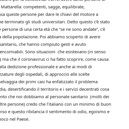
Mattarella: competenti, sagge, equilibrate,
asa queste persone per dare le chiavi del motore a
terminato gli studi universitari. Detto questo c’è stato
ersone di una certa età che “se ne sono andate”, c’è
a della popolazione. Poi abbiamo scoperto di avere
sanitario, che hanno compiuto gesti e avuto
ncomiabili. Sono situazioni che esistevano (in senso
) ma che il coronavirus ci ha fatto scoprire, come causa
 alla dedizione professionale e anche ai modi di
zzature degli ospedali, di approccio alle scelte
elvaggia dei primi casi ha enfatizzato il problema
, desertificando il territorio e i servizi decentrati cosa
ento che noi dobbiamo al personale sanitario (molti dei
altre persone) credo che l’italiano con un minimo di buon
viso e questo ribilancia il sentimento di odio, egoismo e
poco nel Paese.