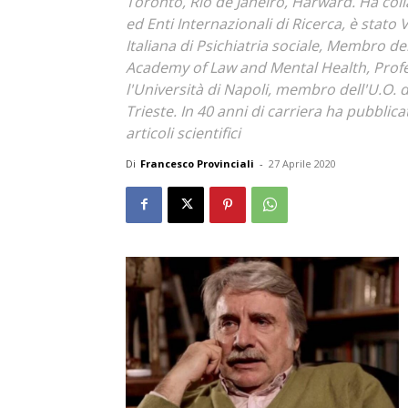
Toronto, Rio de Janeiro, Harward. Ha colla
ed Enti Internazionali di Ricerca, è stato 
Italiana di Psichiatria sociale, Membro de
Academy of Law and Mental Health, Profes
l'Università di Napoli, membro dell'U.O. d
Trieste. In 40 anni di carriera ha pubblica
articoli scientifici
Di
Francesco Provinciali
-
27 Aprile 2020