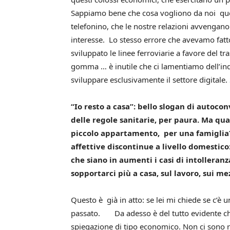
Sappiamo bene che cosa vogliono da noi que
telefonino, che le nostre relazioni avvengano
interesse. Lo stesso errore che avevamo fa
sviluppato le linee ferroviarie a favore del t
gomma … è inutile che ci lamentiamo dell’in
sviluppare esclusivamente il settore digitale
“Io resto a casa”: bello slogan di autoco
delle regole sanitarie, per paura. Ma quan
piccolo appartamento, per una famiglia
affettive discontinue a livello domestico:
che siano in aumenti i casi di intolleran
sopportarci più a casa, sul lavoro, sui mez
Questo è già in atto: se lei mi chiede se c’è
passato. Da adesso è del tutto evidente che 
spiegazione di tipo economico. Non ci sono rag