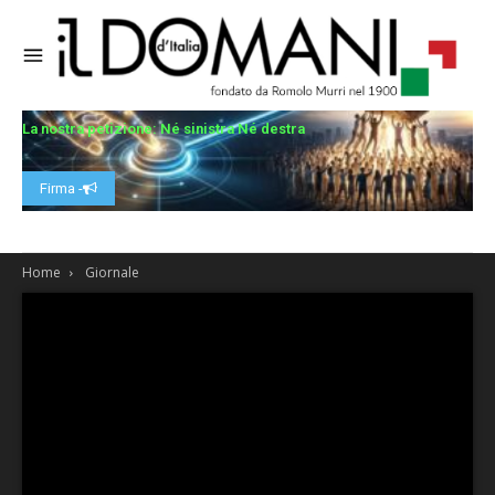
La nostra petizione: Né sinistra Né destra
Firma -
Home
Giornale