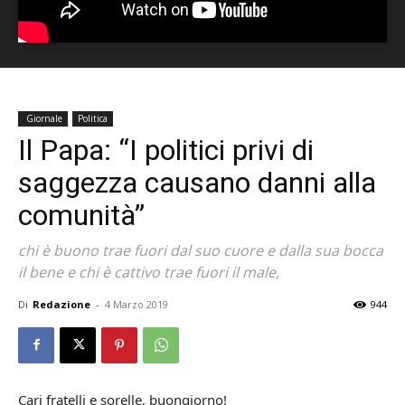
Giornale
Politica
Il Papa: “I politici privi di
saggezza causano danni alla
comunità”
chi è buono trae fuori dal suo cuore e dalla sua bocca
il bene e chi è cattivo trae fuori il male,
Di
Redazione
-
4 Marzo 2019
944
Cari fratelli e sorelle, buongiorno!