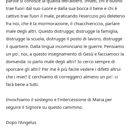
parole si conosce la qualità dell’albero. Infatti, chi è buono
trae fuori dal suo cuore e dalla sua bocca il bene e chi è
cattivo trae fuori il male, praticando l’esercizio più deleterio
fra noi, che è la mormorazione, il chiacchiericcio, parlare
male degli altri. Questo distrugge; distrugge la famiglia,
distrugge la scuola, distrugge il posto di lavoro, distrugge
il quartiere. Dalla lingua incominciano le guerre. Pensiamo
un po’, noi, a questo insegnamento di Gesù e facciamoci la
domanda: io parlo male degli altri? Io cerco sempre di
sporcare gli altri? Per me è più facile vedere i difetti altrui
che i miei? E cerchiamo di correggerci almeno un po’: ci
farà bene a tutti.
Invochiamo il sostegno e l’intercessione di Maria per
seguire il Signore su questo cammino.
Dopo l’Angelus