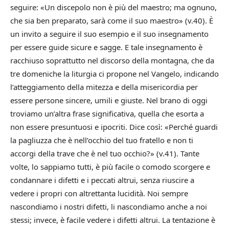
seguire: «Un discepolo non è più del maestro; ma ognuno,
che sia ben preparato, sarà come il suo maestro» (v.40). È
un invito a seguire il suo esempio e il suo insegnamento
per essere guide sicure e sagge. E tale insegnamento è
racchiuso soprattutto nel discorso della montagna, che da
tre domeniche la liturgia ci propone nel Vangelo, indicando
l’atteggiamento della mitezza e della misericordia per
essere persone sincere, umili e giuste. Nel brano di oggi
troviamo un’altra frase significativa, quella che esorta a
non essere presuntuosi e ipocriti. Dice così: «Perché guardi
la pagliuzza che è nell’occhio del tuo fratello e non ti
accorgi della trave che è nel tuo occhio?» (v.41). Tante
volte, lo sappiamo tutti, è più facile o comodo scorgere e
condannare i difetti e i peccati altrui, senza riuscire a
vedere i propri con altrettanta lucidità. Noi sempre
nascondiamo i nostri difetti, li nascondiamo anche a noi
stessi; invece, è facile vedere i difetti altrui. La tentazione è