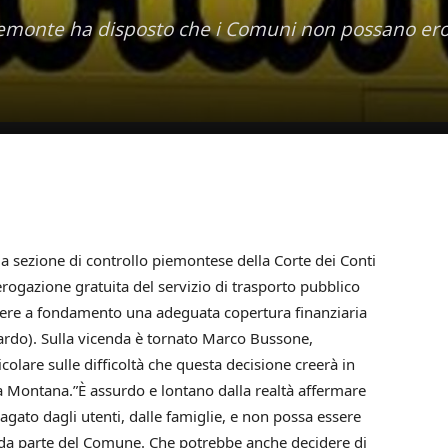
Piemonte ha disposto che i Comuni non possano er
a sezione di controllo piemontese della Corte dei Conti
erogazione gratuita del servizio di trasporto pubblico
 avere a fondamento una adeguata copertura finanziaria
guardo). Sulla vicenda è tornato Marco Bussone,
olare sulle difficoltà che questa decisione creerà in
rea Montana.”È assurdo e lontano dalla realtà affermare
gato dagli utenti, dalle famiglie, e non possa essere
fa da parte del Comune. Che potrebbe anche decidere di