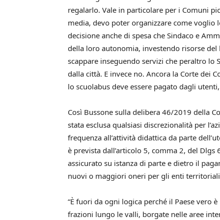
regalarlo. Vale in particolare per i Comuni p
media, devo poter organizzare come voglio l
decisione anche di spesa che Sindaco e Ammi
della loro autonomia, investendo risorse del b
scappare inseguendo servizi che peraltro lo
dalla città. E invece no. Ancora la Corte dei C
lo scuolabus deve essere pagato dagli utenti,
Così Bussone sulla delibera 46/2019 della Cor
stata esclusa qualsiasi discrezionalità per l’
frequenza all’attività didattica da parte dell’
è prevista dall’articolo 5, comma 2, del Dlgs 
assicurato su istanza di parte e dietro il pag
nuovi o maggiori oneri per gli enti territoriali
“È fuori da ogni logica perché il Paese vero
frazioni lungo le valli, borgate nelle aree int