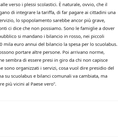
e verso i plessi scolastici. È naturale, ovvio, che il
o di integrare la tariffa, di far pagare ai cittadini una
servizio, lo spopolamento sarebbe ancor più grave,
Conti ci dice che non possiamo. Sono le famiglie a dover
pubblico si mandano i bilancio in rosso, nei piccoli
 mila euro annui del bilancio la spesa per lo scuolabus.
ossono portare altre persone. Poi arrivano norme,
che sembra di essere presi in giro da chi non capisce
me sono organizzati i servizi, cosa vuol dire presidio del
rma su scuolabus e bilanci comunali va cambiata, ma
e più vicini al Paese vero”.