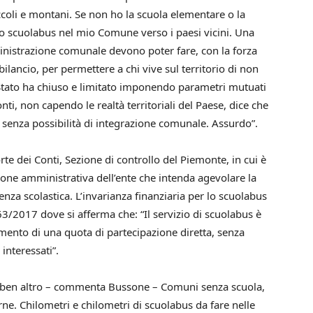
iccoli e montani. Se non ho la scuola elementare o la
o scuolabus nel mio Comune verso i paesi vicini. Una
nistrazione comunale devono poter fare, con la forza
ilancio, per permettere a chi vive sul territorio di non
 Stato ha chiuso e limitato imponendo parametri mutuati
onti, non capendo le realtà territoriali del Paese, dice che
 senza possibilità di integrazione comunale. Assurdo”.
te dei Conti, Sezione di controllo del Piemonte, in cui è
azione amministrativa dell’ente che intenda agevolare la
utenza scolastica. L’invarianza finanziaria per lo scuolabus
63/2017 dove si afferma che: “Il servizio di scuolabus è
amento di una quota di partecipazione diretta, senza
 interessati”.
 è ben altro – commenta Bussone – Comuni senza scuola,
erne. Chilometri e chilometri di scuolabus da fare nelle