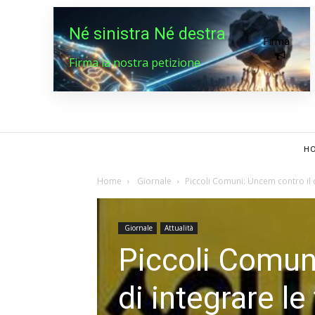
Né sinistra Né destra
Firma
Firma la nostra petizione
HO
Home
Giornale
Piccoli Comuni: Uncem contro il d
Giornale
Attualità
Piccoli Comuni
di integrare le