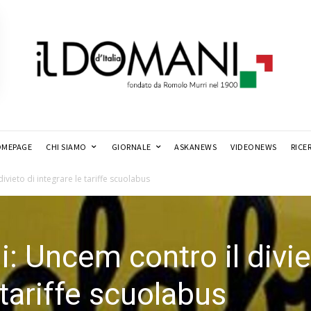
MEPAGE
CHI SIAMO
GIORNALE
ASKANEWS
VIDEONEWS
RICE
ivieto di integrare le tariffe scuolabus
: Uncem contro il divi
 tariffe scuolabus