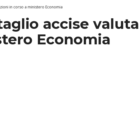
tazioni in corso a ministero Economia
taglio accise valuta
stero Economia