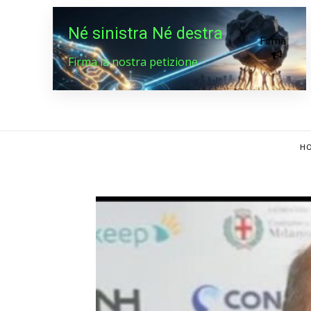
Né sinistra Né destra
Firma
Firma la nostra petizione
HO