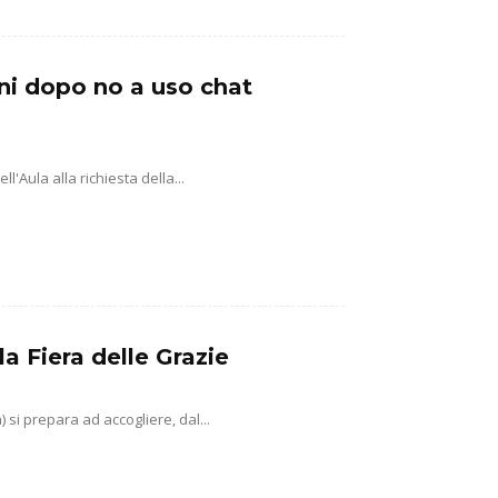
ni dopo no a uso chat
'Aula alla richiesta della...
la Fiera delle Grazie
si prepara ad accogliere, dal...