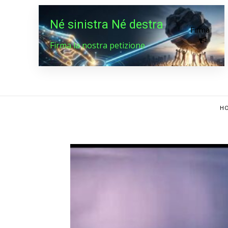
Né sinistra Né destra
Firma
Firma la nostra petizione
HO