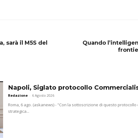
, sarà il M5S del
Quando l’intelligen
frontie
Napoli, Siglato protocollo Commercialis
Redazione
-
6 Agosto 2026
Roma, 6 ago. (askanews) - "Con la sottoscrizione di questo protocollo
strategica...