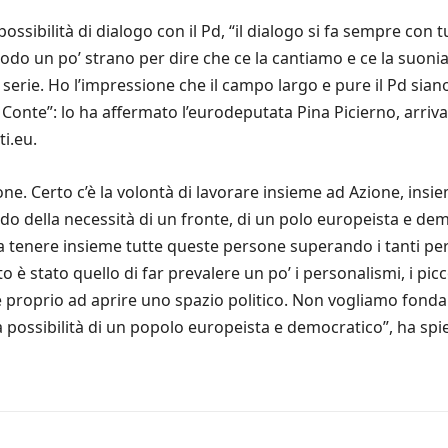
ssibilità di dialogo con il Pd, “il dialogo si fa sempre con tu
modo un po’ strano per dire che ce la cantiamo e ce la suoni
serie. Ho l’impressione che il campo largo e pure il Pd sian
onte”: lo ha affermato l’eurodeputata Pina Picierno, arrivan
i.eu.
e. Certo c’è la volontà di lavorare insieme ad Azione, insieme 
ndo della necessità di un fronte, di un polo europeista e d
 a tenere insieme tutte queste persone superando i tanti per
o è stato quello di far prevalere un po’ i personalismi, i picc
proprio ad aprire uno spazio politico. Non vogliamo fondar
la possibilità di un popolo europeista e democratico”, ha spi