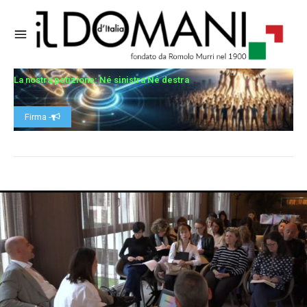
La nostra petizione: Né sinistra Né destra
Firma -