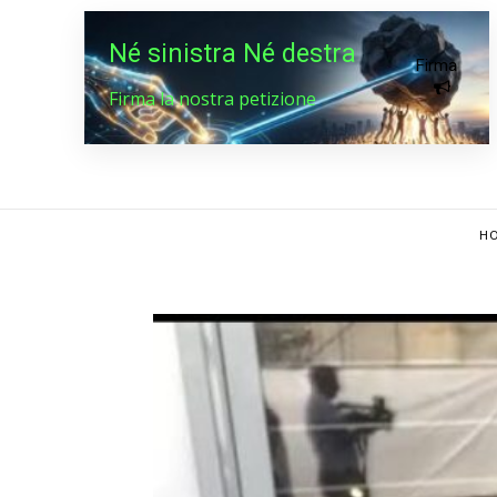
Né sinistra Né destra
Firma
Firma la nostra petizione
HO