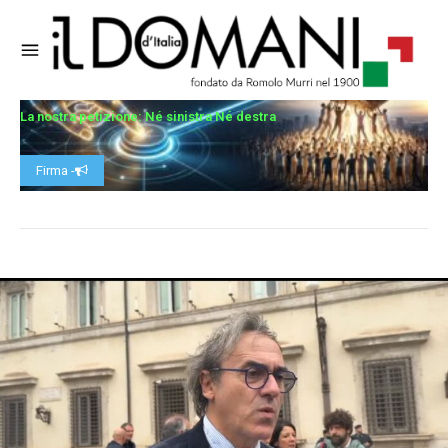
La nostra petizione: Né sinistra Né destra
Firma -