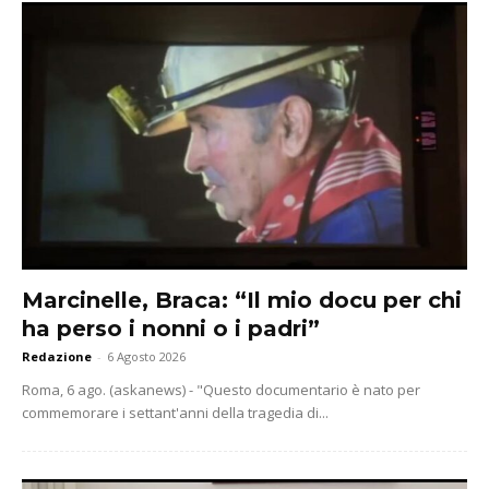
Marcinelle, Braca: “Il mio docu per chi
ha perso i nonni o i padri”
Redazione
-
6 Agosto 2026
Roma, 6 ago. (askanews) - "Questo documentario è nato per
commemorare i settant'anni della tragedia di...