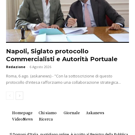
Napoli, Siglato protocollo
Commercialisti e Autorità Portuale
Redazione
-
6 Agosto 2026
Roma, 6 ago. (askanews) - "Con la sottoscrizione di questo
protocollo d'intesa rafforziamo una collaborazione strategica...
Homepage
Chi siamo
Giornale
Askanews
VideoNews
Ricerca
Il Domani d'Italia, quotidiano online, è iscritto al Registro della Pubblica