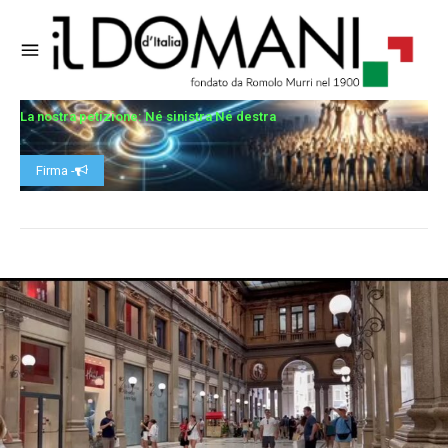
La nostra petizione: Né sinistra Né destra
Firma -