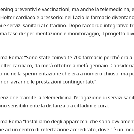
ening preventivi e vaccinazioni, ma anche la telemedicina, 
Holter cardiaco e pressorio: nel Lazio le farmacie diventano 
i e servizi sanitari al cittadino. Dopo l’accordo integrativo 
ma fase di sperimentazione e monitoraggio, il progetto dive
arma Roma: “Sono state coinvolte 700 farmacie perché era 
 Holter cardiaco, da metà ottobre a metà gennaio. Consideri
 come nella sperimentazione che era a numero chiuso, ma 
ie non avranno le prestazioni contingentate”.
enzione tramite la telemedicina, l’erogazione di servizi sanit
no sensibilmente la distanza tra cittadini e cura.
rma Roma “Installiamo degli apparecchi che sono ovviamente 
 ad un centro di refertazione accreditato, dove c’è un medic