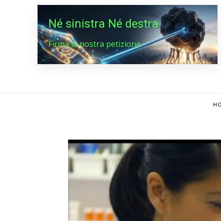
Né sinistra Né destra
Firma
Firma la nostra petizione
HO