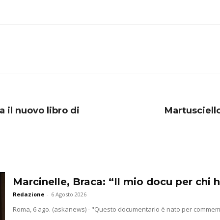
a il nuovo libro di
Martusciello
Marcinelle, Braca: “Il mio docu per chi h
Redazione
-
6 Agosto 2026
Roma, 6 ago. (askanews) - "Questo documentario è nato per commemorar