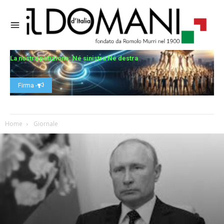
La nostra petizione: Né sinistra Né destra
Firma -
Home
Giornale