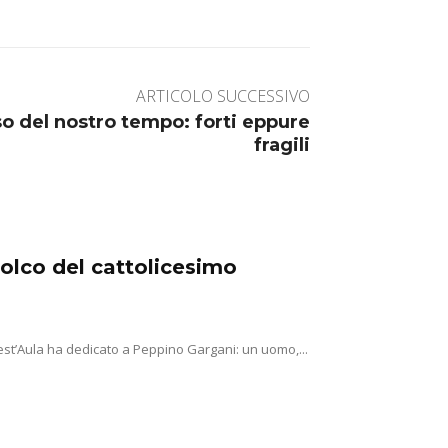
ARTICOLO SUCCESSIVO
so del nostro tempo: forti eppure
fragili
solco del cattolicesimo
st’Aula ha dedicato a Peppino Gargani: un uomo,...