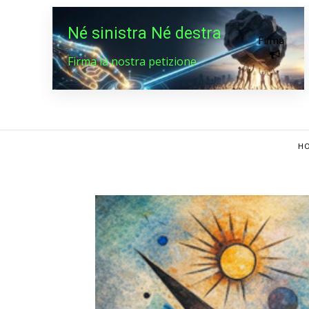
Né sinistra Né destra
Firma
Firma la nostra petizione
HO