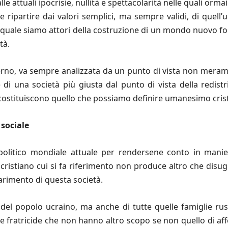
e attuali ipocrisie, nullità e spettacolarità nelle quali orma
ripartire dai valori semplici, ma sempre validi, di quell
 quale siamo attori della costruzione di un mondo nuovo fond
tà.
 governo, va sempre analizzata da un punto di vista non mer
ne di una società più giusta dal punto di vista della redi
e costituiscono quello che possiamo definire umanesimo cris
sociale
politico mondiale attuale per rendersene conto in mani
 cristiano cui si fa riferimento non produce altro che disu
arimento di questa società.
, del popolo ucraino, ma anche di tutte quelle famiglie rus
 fratricide che non hanno altro scopo se non quello di aff