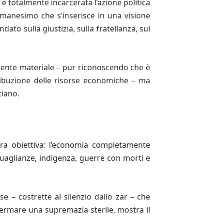
i è totalmente incarcerata l’azione politica
’umanesimo che s’inserisce in una visione
ato sulla giustizia, sulla fratellanza, sul
amente materiale – pur riconoscendo che è
stribuzione delle risorse economiche – ma
tiano.
era obiettiva: l’economia completamente
guaglianze, indigenza, guerre con morti e
se – costrette al silenzio dallo zar – che
ermare una supremazia sterile, mostra il