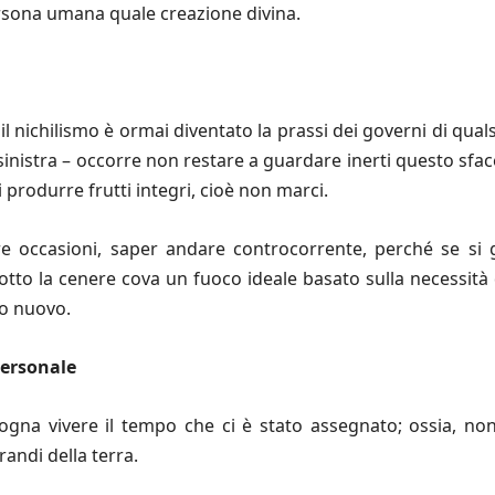
ersona umana quale creazione divina.
il nichilismo è ormai diventato la prassi dei governi di qua
 sinistra – occorre non restare a guardare inerti questo sfa
 produrre frutti integri, cioè non marci.
tre occasioni, saper andare controcorrente, perché se si
sotto la cenere cova un fuoco ideale basato sulla necessità 
do nuovo.
personale
gna vivere il tempo che ci è stato assegnato; ossia, non
randi della terra.