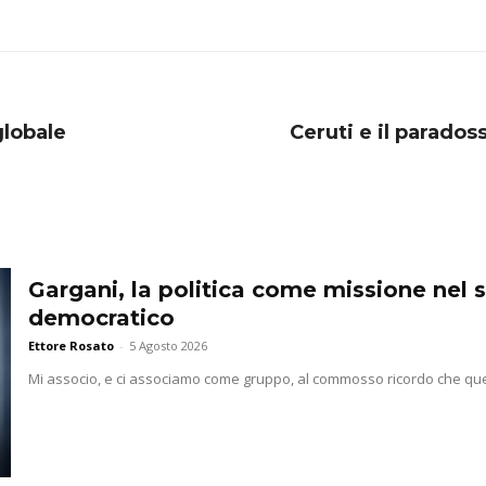
globale
Ceruti e il parados
Gargani, la politica come missione nel 
democratico
Ettore Rosato
-
5 Agosto 2026
Mi associo, e ci associamo come gruppo, al commosso ricordo che que