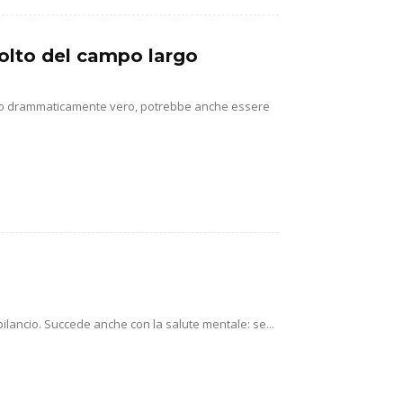
isolto del campo largo
utto drammaticamente vero, potrebbe anche essere
 bilancio. Succede anche con la salute mentale: se...