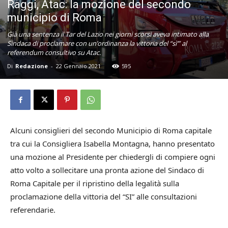
Raggi, Atac: la mozione del secondo
municipio di Roma
Già una sentenza il Tar del Lazio nei giorni scorsi aveva intimato alla
Sindaca di proclamare con un’ordinanza la vittoria del “sì’” al
referendum consultivo su Atac.
Di
Redazione
-
22 Gennaio 2021
595
Alcuni consiglieri del secondo Municipio di Roma capitale
tra cui la Consigliera Isabella Montagna, hanno presentato
una mozione al Presidente per chiedergli di compiere ogni
atto volto a sollecitare una pronta azione del Sindaco di
Roma Capitale per il ripristino della legalità sulla
proclamazione della vittoria del “SI” alle consultazioni
referendarie.