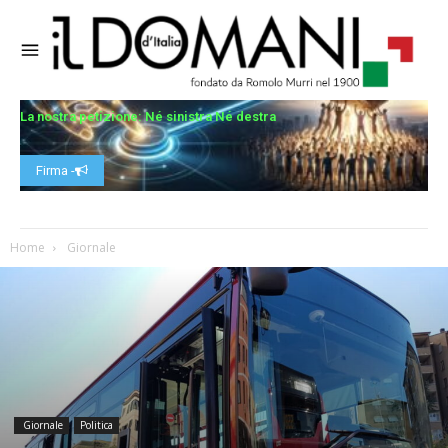
La nostra petizione: Né sinistra Né destra
Firma -
Home
Giornale
Giornale
Politica