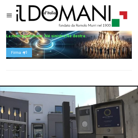
La nostra petizione: Né sinistra Né destra
Firma -