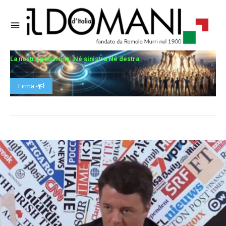
La nostra petizione: Né sinistra Né destra
Firma -