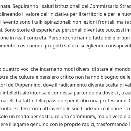
iornata. Seguiranno i saluti istituzionali del Commissario Str
neando il valore dell’iniziativa per il territorio e per le nuo
evento sono i talk ispirazionali: non lezioni frontali, ma racc
. Sono storie di esperienze personali diventate successi impr
ne in realt concreta. Persone che hanno fatto delle proprie sof
iamento, costruendo progetti solidi e scegliendo consapevol
o quattro voci che incarnano modi diversi di stare al mondo 
stra che cultura e pensiero critico non hanno bisogno delle g
itori dell’Appennino, dove il radicamento diventa scelta di v
 intellettuale intensa e connessa partendo da dove si , tra
imarelli ha fatto della passione per il cibo una professione.
ntare il territorio attraverso le sue tradizioni culinarie – c
lo un modo per costruire una community, ma un vero e propr
dere il legame genuino con le proprie radici, trasformando I