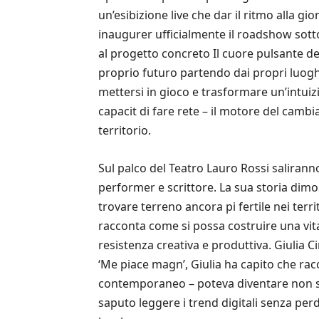
un’esibizione live che dar il ritmo alla g
inaugurer ufficialmente il roadshow sottoli
al progetto concreto Il cuore pulsante dell’
proprio futuro partendo dai propri luoghi
mettersi in gioco e trasformare un’intuizio
capacit di fare rete – il motore del camb
territorio.
Sul palco del Teatro Lauro Rossi salirann
performer e scrittore. La sua storia dimo
trovare terreno ancora pi fertile nei terr
racconta come si possa costruire una vita
resistenza creativa e produttiva. Giulia C
‘Me piace magn’, Giulia ha capito che racco
contemporaneo – poteva diventare non so
saputo leggere i trend digitali senza per