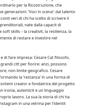
aordinario per la Ricostruzione, che
ve generazioni. ‘Voci in scena’: dal talento
onti veri di chi ha scelto di scrivere il
enditoriali, nate dalla capacit di
t skills – la creativit, la resilienza, la
mente di restare e investire nel
e di fare impresa: Cesare Cat filosofo,
randi citt per fiorire: anzi, possono
alore, non limite geografico. Cesare
sformando la ‘restanza’ in una forma di
 Content creator e fondatrice del progetto
on ironia, autenticit e un linguaggio
io lavoro. La sua la storia di chi ha
nstagram in una vetrina per l’identit