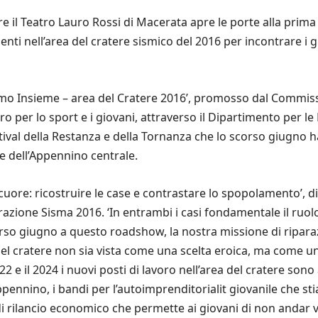
il Teatro Lauro Rossi di Macerata apre le porte alla prima t
ti nell’area del cratere sismico del 2016 per incontrare i 
tiamo Insieme – area del Cratere 2016’, promosso dal Commis
per lo sport e i giovani, attraverso il Dipartimento per le Pol
estival della Restanza e della Tornanza che lo scorso giugno 
e dell’Appennino centrale.
uore: ricostruire le case e contrastare lo spopolamento’, d
azione Sisma 2016. ‘In entrambi i casi fondamentale il ruolo
orso giugno a questo roadshow, la nostra missione di ripar
el cratere non sia vista come una scelta eroica, ma come un
022 e il 2024 i nuovi posti di lavoro nell’area del cratere so
ppennino, i bandi per l’autoimprenditorialit giovanile che 
di rilancio economico che permette ai giovani di non andar v