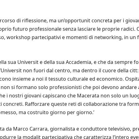
rcorso di riflessione, ma un’opportunit concreta per i giovani
roprio futuro professionale senza lasciare le proprie radici. 
so, workshop partecipativi e momenti di networking, in un f
della sua Universit e della sua Accademia, e che da sempre f
Universit non fuori dal centro, ma dentro il cuore della citt
cono insieme a noi il tessuto culturale ed economico. Ospitar
i non si formano solo professionisti che poi devono andare 
che i nostri giovani capiscano che Macerata non solo un lu
oncreti. Rafforzare queste reti di collaborazione tra formaz
omesso, ma costruito giorno per giorno.’
ta da Marco Carrara, giornalista e conduttore televisivo, pr
rodurre la modalit partecipativa che caratterizza l’intero e