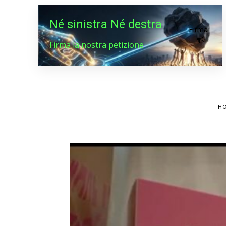
Né sinistra Né destra
Firma
Firma la nostra petizione
HO