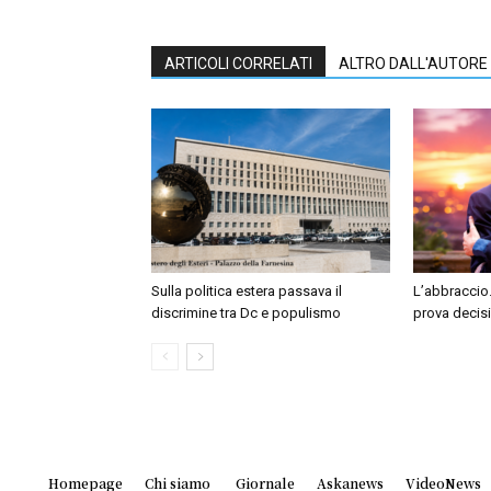
ARTICOLI CORRELATI
ALTRO DALL'AUTORE
Sulla politica estera passava il
L’abbraccio.
discrimine tra Dc e populismo
prova decis
Homepage
Chi siamo
Giornale
Askanews
VideoNews