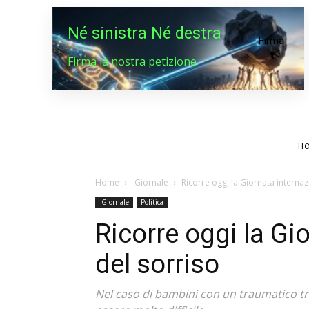
Né sinistra Né destra
Firma
Firma la nostra petizione
HO
Home
Giornale
Ricorre oggi la Giornata internaz
Giornale
Politica
Ricorre oggi la Gi
del sorriso
Nel caso di bambini con un traumatico tr