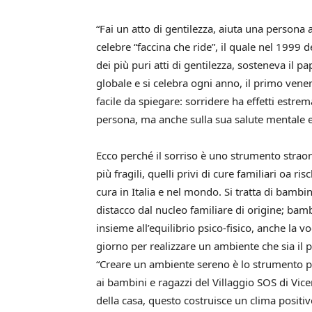
“Fai un atto di gentilezza, aiuta una persona a
celebre “faccina che ride”, il quale nel 1999 d
dei più puri atti di gentilezza, sosteneva il pa
globale e si celebra ogni anno, il primo venerd
facile da spiegare: sorridere ha effetti estre
persona, ma anche sulla sua salute mentale e 
Ecco perché il sorriso è uno strumento strao
più fragili, quelli privi di cure familiari oa r
cura in Italia e nel mondo. Si tratta di bambin
distacco dal nucleo familiare di origine; bamb
insieme all’equilibrio psico-fisico, anche la v
giorno per realizzare un ambiente che sia il p
“Creare un ambiente sereno è lo strumento pr
ai bambini e ragazzi del Villaggio SOS di Vi
della casa, questo costruisce un clima positi