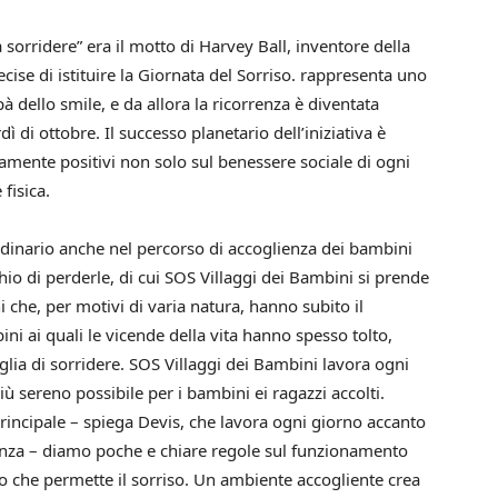
 sorridere” era il motto di Harvey Ball, inventore della
ecise di istituire la Giornata del Sorriso. rappresenta uno
pà dello smile, e da allora la ricorrenza è diventata
ì di ottobre. Il successo planetario dell’iniziativa è
mamente positivi non solo sul benessere sociale di ogni
fisica.
rdinario anche nel percorso di accoglienza dei bambini
ischio di perderle, di cui SOS Villaggi dei Bambini si prende
i che, per motivi di varia natura, hanno subito il
ini ai quali le vicende della vita hanno spesso tolto,
oglia di sorridere. SOS Villaggi dei Bambini lavora ogni
iù sereno possibile per i bambini ei ragazzi accolti.
incipale – spiega Devis, che lavora ogni giorno accanto
cenza – diamo poche e chiare regole sul funzionamento
vo che permette il sorriso. Un ambiente accogliente crea