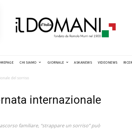
MEPAGE
CHI SIAMO
GIORNALE
ASKANEWS
VIDEONEWS
RICE
ionale del sorriso
ornata internazionale
ascorso familiare, “strappare un sorriso” può