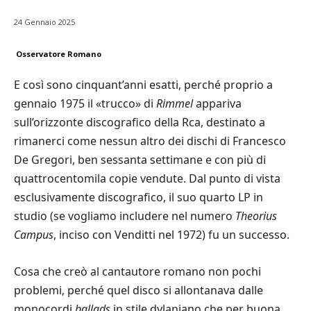
24 Gennaio 2025
Osservatore Romano
E così sono cinquant’anni esatti, perché proprio a
gennaio 1975 il «trucco» di
Rimmel
appariva
sull’orizzonte discografico della Rca, destinato a
rimanerci come nessun altro dei dischi di Francesco
De Gregori, ben sessanta settimane e con più di
quattrocentomila copie vendute. Dal punto di vista
esclusivamente discografico, il suo quarto LP in
studio (se vogliamo includere nel numero
Theorius
Campus
, inciso con Venditti nel 1972) fu un successo.
Cosa che creò al cantautore romano non pochi
problemi, perché quel disco si allontanava dalle
monocordi
ballads
in stile dylaniano che per buona