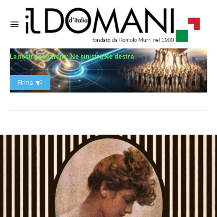
La nostra petizione: Né sinistra Né destra
Firma -