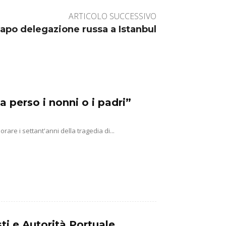
ARTICOLO SUCCESSIVO
capo delegazione russa a Istanbul
a perso i nonni o i padri”
e i settant'anni della tragedia di...
ti e Autorità Portuale