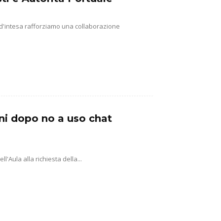
 d'intesa rafforziamo una collaborazione
ni dopo no a uso chat
'Aula alla richiesta della...