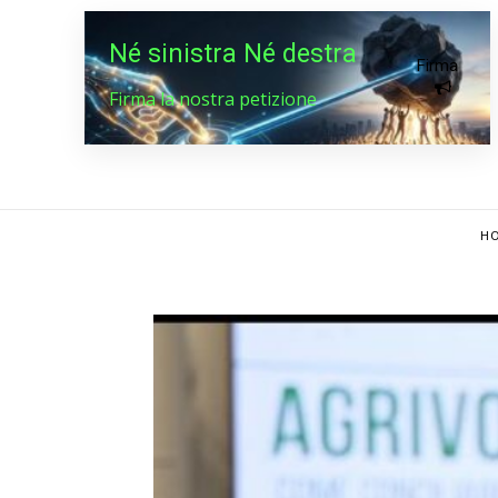
Né sinistra Né destra
Firma
Firma la nostra petizione
HO