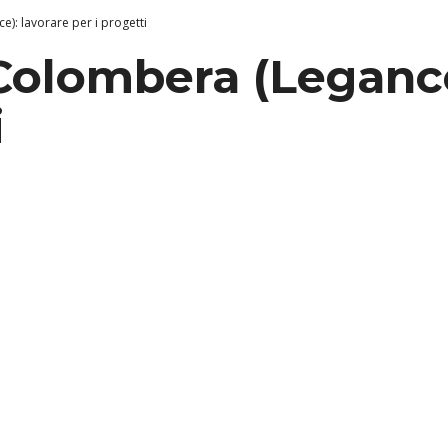
e): lavorare per i progetti
 Colombera (Legance
i