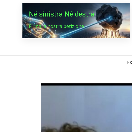
Né sinistra Né destra
Firma
Firma la nostra petizione
HO