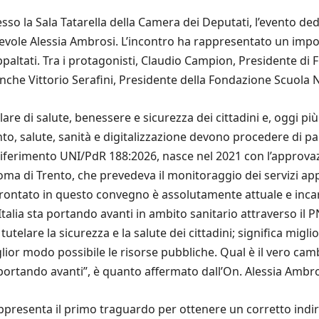
sso la Sala Tatarella della Camera dei Deputati, l’evento de
orevole Alessia Ambrosi. L’incontro ha rappresentato un im
 appaltati. Tra i protagonisti, Claudio Campion, Presidente di
anche Vittorio Serafini, Presidente della Fondazione Scuola N
rlare di salute, benessere e sicurezza dei cittadini e, oggi 
, salute, sanità e digitalizzazione devono procedere di pa
i riferimento UNI/PdR 188:2026, nasce nel 2021 con l’approv
oma di Trento, che prevedeva il monitoraggio dei servizi app
 affrontato in questo convegno è assolutamente attuale e inca
talia sta portando avanti in ambito sanitario attraverso il P
utelare la sicurezza e la salute dei cittadini; significa migli
iglior modo possibile le risorse pubbliche. Qual è il vero cam
portando avanti”, è quanto affermato dall’On. Alessia Ambro
ppresenta il primo traguardo per ottenere un corretto indiri