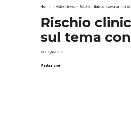
Home
VideoNews
Rischio clinico: nuova prassi di
Rischio clini
sul tema cont
18 Giugno 2026
Redazione