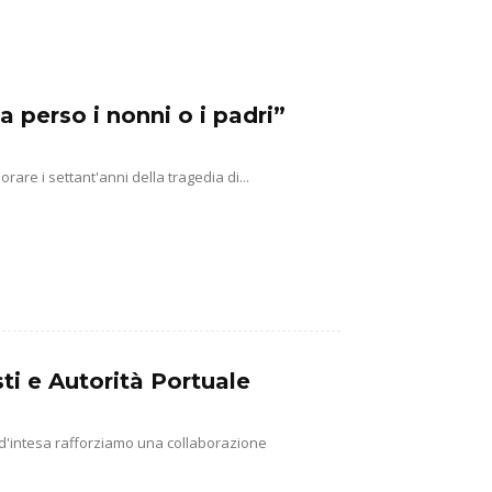
a perso i nonni o i padri”
e i settant'anni della tragedia di...
ti e Autorità Portuale
 d'intesa rafforziamo una collaborazione