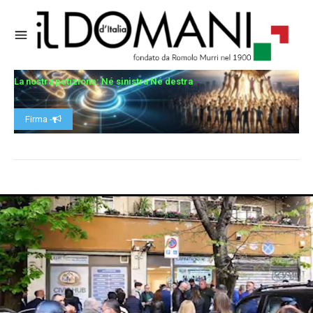
La nostra petizione: Né sinistra Né destra
Firma -