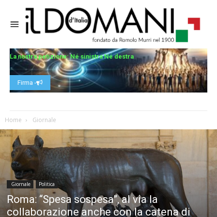
La nostra petizione: Né sinistra Né destra
Firma -
Home
Giornale
Giornale
Politica
Roma: “Spesa sospesa”, al via la
collaborazione anche con la catena di