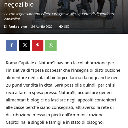
negozi bio
Le consegne saranno effettuate grazie alla squadra di dipendenti
capitolini
Di
Redazione
-
26 Aprile 2020
850
Roma Capitale e NaturaSì avviano la collaborazione per
l’iniziativa di “spesa sospesa” che l’insegna di distribuzione
alimentare dedicata al biologico lancia da oggi anche nei
28 punti vendita in città. Sarà possibile quindi, per chi si
reca a fare la spesa presso NaturaSì, acquistare generi
alimentari biologici da lasciare negli appositi contenitori
alle casse perché siano consegnati, attraverso la rete di
distribuzione messa in piedi dall’Amministrazione
Capitolina, a singoli e famiglie in stato di bisogno.