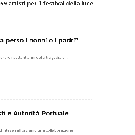
9 artisti per il festival della luce
a perso i nonni o i padri”
e i settant'anni della tragedia di...
ti e Autorità Portuale
 d'intesa rafforziamo una collaborazione