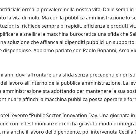
rtificiale ormai a prevalere nella nostra vita. Dalle semplici r
to la vita di molti. Ma con la pubblica amministrazione lo 
ituzioni si richiede sempre pi rapidit, efficienza e produttivi
ficare e snellire la macchina burocratica una sfida che Sal
na soluzione che affianca ai dipenditi pubblici un supporto
e dispendiose. Abbiamo parlato con Paolo Bonanni, Area Vice
i anni dovr affrontare una sfida senza precedenti e non st
el lavoro all’interno della pubblica amministrazione. La leva 
 amministrazione sta adottando per mantenere la sua sosteni
continuare affinch la macchina pubblica possa operare e fornir
Hotel l’evento “Public Sector Innovation Day. Una giornata in
one con le testimonianze di chi ha gi avuto modo di integr
o, ma anche il lavoro del dipendente. poi intervenuta Cecilia 