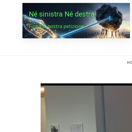
Né sinistra Né destra
Firma
Firma la nostra petizione
HO