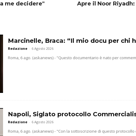
a a me decidere"
Apre il Noor Riyadh: 5
Marcinelle, Braca: “Il mio docu per chi h
Redazione
-
6 Agosto 2026
Roma, 6 ago. (askanews) - "Questo documentario è nato per commemorar
Napoli, Siglato protocollo Commercialis
Redazione
-
6 Agosto 2026
Roma, 6 ago. (askanews) - "Con la sottoscrizione di questo protocollo