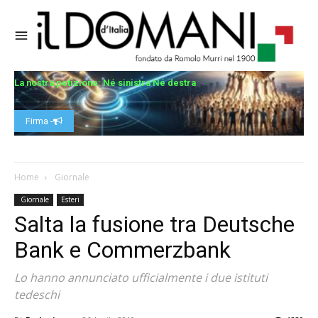
La nostra petizione: Né sinistra Né destra
Firma -
Home
Giornale
Giornale
Esteri
Salta la fusione tra Deutsche
Bank e Commerzbank
Lo hanno annunciato ufficialmente i due istituti
tedeschi