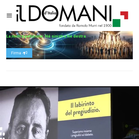
La nostra petizione: Né sinistra Né destra
Firma -