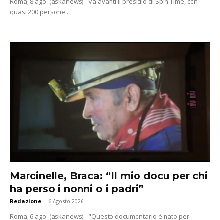
Roma, 8 ago. (askanews) - Va avanti il presidio di Spin Time, con
quasi 200 persone...
Marcinelle, Braca: “Il mio docu per chi
ha perso i nonni o i padri”
Redazione
-
6 Agosto 2026
Roma, 6 ago. (askanews) - "Questo documentario è nato per