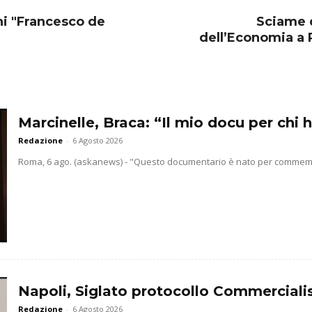
ni "Francesco de
Sciame d
dell’Economia a 
Marcinelle, Braca: “Il mio docu per chi h
Redazione
-
6 Agosto 2026
Roma, 6 ago. (askanews) - "Questo documentario è nato per commemorar
Napoli, Siglato protocollo Commercialis
Redazione
-
6 Agosto 2026