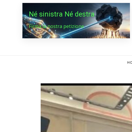
Né sinistra Né destra
Firma
Firma la nostra petizione
HO