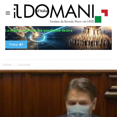
La nostra petizione: Né sinistra Né destra
Firma -
Home
Giornale