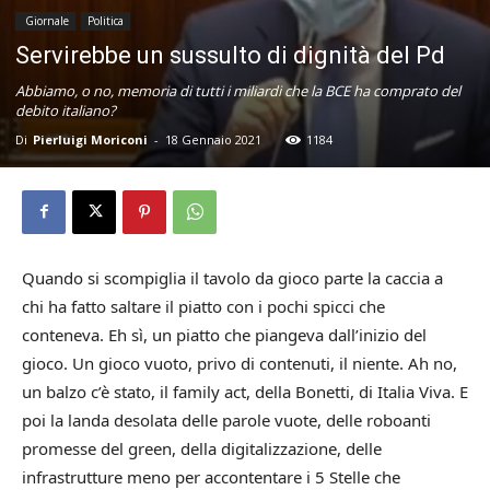
Giornale
Politica
Servirebbe un sussulto di dignità del Pd
Abbiamo, o no, memoria di tutti i miliardi che la BCE ha comprato del
debito italiano?
Di
Pierluigi Moriconi
-
18 Gennaio 2021
1184
Quando si scompiglia il tavolo da gioco parte la caccia a
chi ha fatto saltare il piatto con i pochi spicci che
conteneva. Eh sì, un piatto che piangeva dall’inizio del
gioco. Un gioco vuoto, privo di contenuti, il niente. Ah no,
un balzo c’è stato, il family act, della Bonetti, di Italia Viva. E
poi la landa desolata delle parole vuote, delle roboanti
promesse del green, della digitalizzazione, delle
infrastrutture meno per accontentare i 5 Stelle che