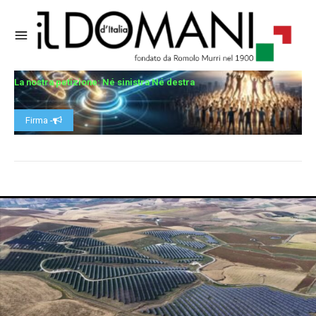
La nostra petizione: Né sinistra Né destra
Firma -