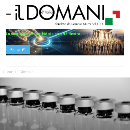
La nostra petizione: Né sinistra Né destra
Firma -
Home
Giornale