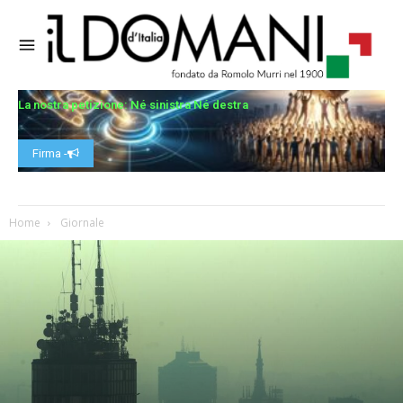
La nostra petizione: Né sinistra Né destra
Firma -
Home
Giornale