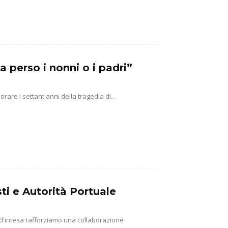
a perso i nonni o i padri”
e i settant'anni della tragedia di...
ti e Autorità Portuale
 d'intesa rafforziamo una collaborazione