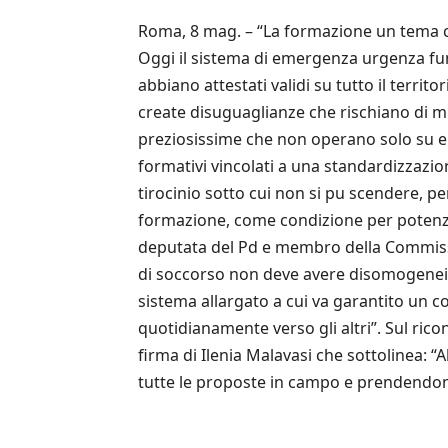
Roma, 8 mag. – “La formazione un tema cruci
Oggi il sistema di emergenza urgenza fun
abbiano attestati validi su tutto il terr
create disuguaglianze che rischiano di min
preziosissime che non operano solo su e
formativi vincolati a una standardizzazi
tirocinio sotto cui non si pu scendere, pe
formazione, come condizione per potenziar
deputata del Pd e membro della Commissio
di soccorso non deve avere disomogeneit e
sistema allargato a cui va garantito un co
quotidianamente verso gli altri”. Sul rico
firma di Ilenia Malavasi che sottolinea: 
tutte le proposte in campo e prendendone 