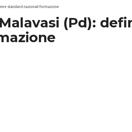
finire standard nazionali formazione
 Malavasi (Pd): def
rmazione