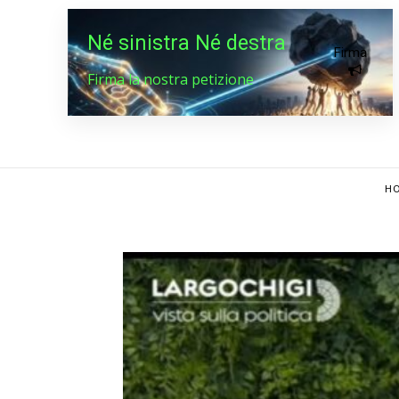
Né sinistra Né destra
Firma
Firma la nostra petizione
HO