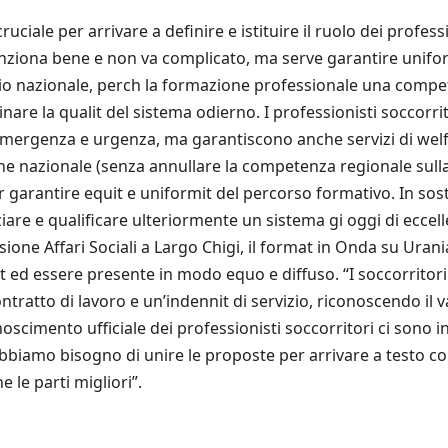
ale per arrivare a definire e istituire il ruolo dei professio
ziona bene e non va complicato, ma serve garantire uniform
itorio nazionale, perch la formazione professionale una compe
are la qualit del sistema odierno. I professionisti soccorrit
mergenza e urgenza, ma garantiscono anche servizi di welfa
one nazionale (senza annullare la competenza regionale sull
r garantire equit e uniformit del percorso formativo. In sosta
e e qualificare ulteriormente un sistema gi oggi di eccelle
ne Affari Sociali a Largo Chigi, il format in Onda su Urania
d essere presente in modo equo e diffuso. “I soccorritori e 
ntratto di lavoro e un’indennit di servizio, riconoscendo il va
noscimento ufficiale dei professionisti soccorritori ci sono 
“Abbiamo bisogno di unire le proposte per arrivare a testo c
le parti migliori”.