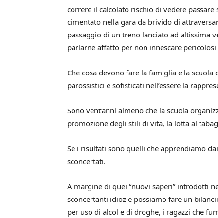
correre il calcolato rischio di vedere passare 
cimentato nella gara da brivido di attraversare
passaggio di un treno lanciato ad altissima ve
parlarne affatto per non innescare pericolosi 
Che cosa devono fare la famiglia e la scuola
parossistici e sofisticati nell’essere la rappr
Sono vent’anni almeno che la scuola organizza
promozione degli stili di vita, la lotta al ta
Se i risultati sono quelli che apprendiamo da
sconcertati.
A margine di quei “nuovi saperi” introdotti n
sconcertanti idiozie possiamo fare un bilancio
per uso di alcol e di droghe, i ragazzi che f