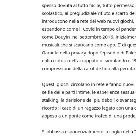
spesso dovuta al tutto facile, tutto permesso,
scolastico, al pregiudiziale rifiuto e scarto d
introducono nella rete del web nuovi giochi,
espandono come il Covid in tempo di pandemia:
come
Douyin nel settembre 2016, inizialment
musicali che si scaricano come app. E’ di ques
Garante della privacy dopo l’episodio di Pal
dalla cintura dell’accappatoio simulando il
“B
compressione della carotide fino alla perdita
Questi giochi circolano in rete e fanno nuovi p
selfie delle parti intime, le esperienze sessua
stalking, la derisione dei più deboli o svantag
ricordo il caso di un ragazzo legato con una 
appeso a un ponte come trofeo di una prodez
Si abbassa esponenzialmente la soglia della 