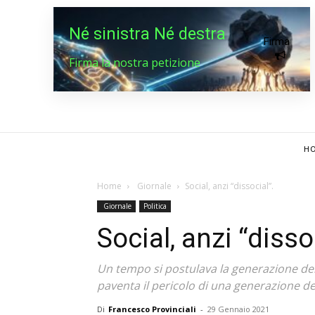
Né sinistra Né destra
Firma
Firma la nostra petizione
HO
Home
Giornale
Social, anzi “dissocial”.
Giornale
Politica
Social, anzi “disso
Un tempo si postulava la generazione delle
paventa il pericolo di una generazione dell
Di
Francesco Provinciali
-
29 Gennaio 2021