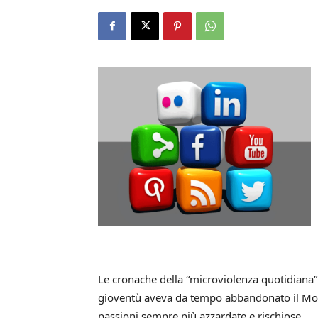
Le cronache della “microviolenza quotidiana
gioventù aveva da tempo abbandonato il Monopo
passioni sempre più azzardate e rischiose.