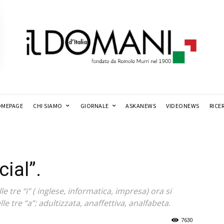
MEPAGE
CHI SIAMO
GIORNALE
ASKANEWS
VIDEONEWS
RICE
cial”.
 tre “i” ( inglese, informatica, impresa) ora si
e tre “a”: adultizzata, anaffettiva, analfabeta.
7630