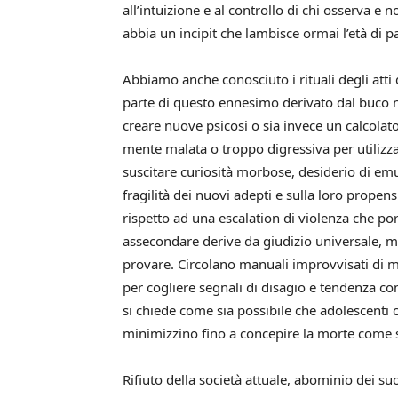
all’intuizione e al controllo di chi osserva e 
abbia un incipit che lambisce ormai l’età di p
Abbiamo anche conosciuto i rituali degli atti
parte di questo ennesimo derivato dal buco 
creare nuove psicosi o sia invece un calcolat
mente malata o troppo digressiva per utilizzare
suscitare curiosità morbose, desiderio di em
fragilità dei nuovi adepti e sulla loro propen
rispetto ad una escalation di violenza che por
assecondare derive da giudizio universale, mi
provare. Circolano manuali improvvisati di mo
per cogliere segnali di disagio e tendenza comp
si chiede come sia possibile che adolescenti 
minimizzino fino a concepire la morte come s
Rifiuto della società attuale, abominio dei su