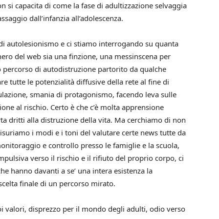
non si capacita di come la fase di adultizzazione selvaggia
assaggio dall’infanzia all’adolescenza.
 di autolesionismo e ci stiamo interrogando su quanta
nero del web sia una finzione, una messinscena per
o percorso di autodistruzione partorito da qualche
 tutte le potenzialità diffusive della rete al fine di
ulazione, smania di protagonismo, facendo leva sulle
sione al rischio. Certo è che c’è molta apprensione
ta dritti alla distruzione della vita. Ma cerchiamo di non
suriamo i modi e i toni del valutare certe news tutte da
nitoraggio e controllo presso le famiglie e la scuola,
ulsiva verso il rischio e il rifiuto del proprio corpo, ci
che hanno davanti a se’ una intera esistenza la
celta finale di un percorso mirato.
oi valori, disprezzo per il mondo degli adulti, odio verso