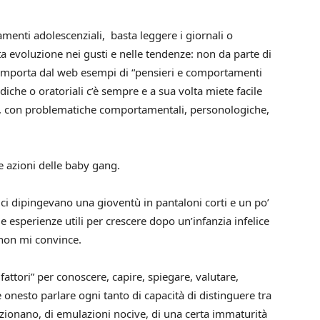
menti adolescenziali, basta leggere i giornali o
ta evoluzione nei gusti e nelle tendenze: non da parte di
e importa dal web esempi di “pensieri e comportamenti
iche o oratoriali c’è sempre e a sua volta miete facile
esi, con problematiche comportamentali, personologiche,
e azioni delle baby gang.
ci dipingevano una gioventù in pantaloni corti e un po’
le esperienze utili per crescere dopo un’infanzia infelice
 non mi convince.
 fattori” per conoscere, capire, spiegare, valutare,
 onesto parlare ogni tanto di capacità di distinguere tra
funzionano, di emulazioni nocive, di una certa immaturità