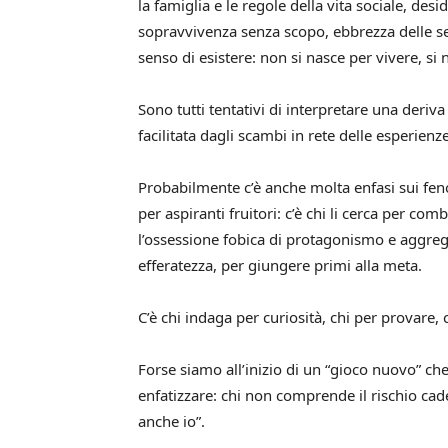
la famiglia e le regole della vita sociale, desi
sopravvivenza senza scopo, ebbrezza delle se
senso di esistere: non si nasce per vivere, si
Sono tutti tentativi di interpretare una deriv
facilitata dagli scambi in rete delle esperienze
Probabilmente c’è anche molta enfasi sui fe
per aspiranti fruitori: c’è chi li cerca per co
l’ossessione fobica di protagonismo e aggreg
efferatezza, per giungere primi alla meta.
C’è chi indaga per curiosità, chi per provare, 
Forse siamo all’inizio di un “gioco nuovo” c
enfatizzare: chi non comprende il rischio cade
anche io”.