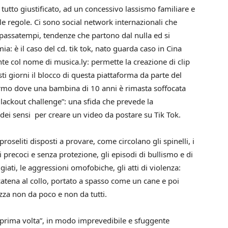
 tutto giustificato, ad un concessivo lassismo familiare e
elle regole. Ci sono social network internazionali che
 passatempi, tendenze che partono dal nulla ed si
 è il caso del cd. tik tok, nato guarda caso in Cina
e col nome di musica.ly: permette la creazione di clip
ti giorni il blocco di questa piattaforma da parte del
ermo dove una bambina di 10 anni è rimasta soffocata
lackout challenge”: una sfida che prevede la
 dei sensi per creare un video da postare su Tik Tok.
roseliti disposti a provare, come circolano gli spinelli, i
li precoci e senza protezione, gli episodi di bullismo e di
giati, le aggressioni omofobiche, gli atti di violenza:
catena al collo, portato a spasso come un cane e poi
za non da poco e non da tutti.
“prima volta”, in modo imprevedibile e sfuggente