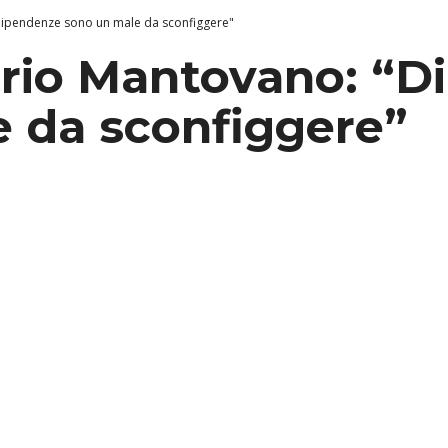
Dipendenze sono un male da sconfiggere"
ario Mantovano: “D
 da sconfiggere”