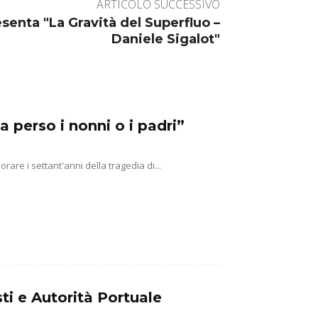
ARTICOLO SUCCESSIVO
esenta "La Gravità del Superfluo –
Daniele Sigalot"
a perso i nonni o i padri”
e i settant'anni della tragedia di...
ti e Autorità Portuale