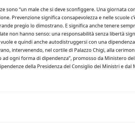
 sono “un male che si deve sconfiggere. Una giornata come
zione. Prevenzione significa consapevolezza e nelle scuole c
grande pregio lo dimostrano. E significa anche tenere sempr
ate non hanno senso: una responsabilità senza libertà signi
si vuole e quindi anche autodistruggersi con una dipendenza”
vano, intervenendo, nel cortile di Palazzo Chigi, alla cerim
o ad ogni forma di dipendenza”, promosso da Ministero dell
 dipendenze della Presidenza del Consiglio dei Ministri e dal 