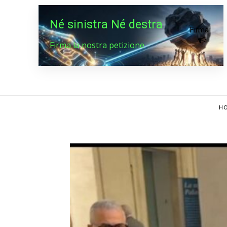
Né sinistra Né destra
Firma
Firma la nostra petizione
HO