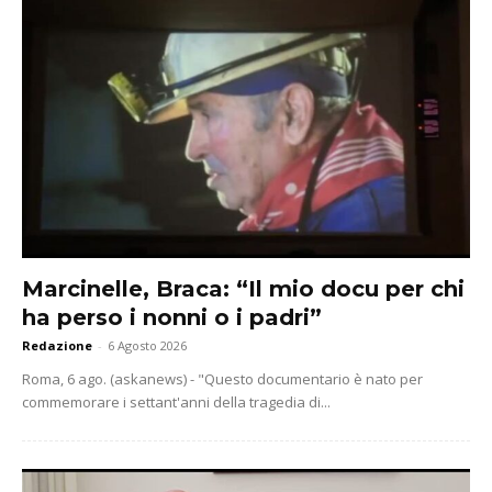
Marcinelle, Braca: “Il mio docu per chi
ha perso i nonni o i padri”
Redazione
-
6 Agosto 2026
Roma, 6 ago. (askanews) - "Questo documentario è nato per
commemorare i settant'anni della tragedia di...