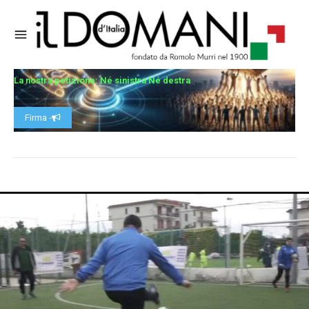
La nostra petizione: Né sinistra Né destra
Firma -