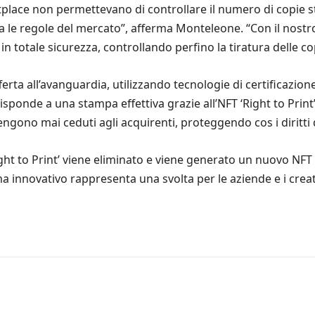
rketplace non permettevano di controllare il numero di copi
a le regole del mercato”, afferma Monteleone. “Con il nostr
n totale sicurezza, controllando perfino la tiratura delle co
fferta all’avanguardia, utilizzando tecnologie di certificazi
isponde a una stampa effettiva grazie all’NFT ‘Right to Prin
engono mai ceduti agli acquirenti, proteggendo cos i diritti d
t to Print’ viene eliminato e viene generato un nuovo NFT ‘Pro
ema innovativo rappresenta una svolta per le aziende e i cre