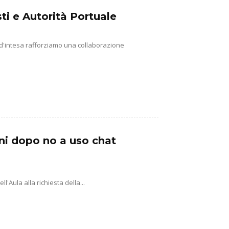
ti e Autorità Portuale
 d'intesa rafforziamo una collaborazione
ni dopo no a uso chat
'Aula alla richiesta della...