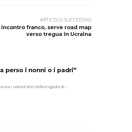
ARTICOLO SUCCESSIVO
 incontro franco, serve road map
verso tregua in Ucraina
a perso i nonni o i padri”
e i settant'anni della tragedia di...