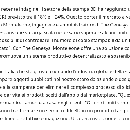
cente indagine, il settore della stampa 3D ha raggiunto un v
) previsto tra il 18% e il 24%. Questo porter il mercato a vale
bio Monteleone, ingegnere e amministratore di The Genesys,
n’espansione su larga scala necessario superare alcuni limiti
possibilit di controllare il numero di copie stampabili da un 
rcato”. Con The Genesys, Monteleone offre una soluzione c
 promuove un sistema produttivo decentralizzato e sostenibi
 Italia che sta gi rivoluzionando l’industria globale della s
pare oggetti pubblicati nel nostro store da aziende e desi
re alla stampante per eliminare il complesso processo di sli
e dar vita ai prodotti scelti dall’app o dal marketplace. “Que
ma direttamente a casa degli utenti. “Gli unici limiti sono la
sono trasformare un semplice file 3D in un prodotto tangi
e, linee produttive e magazzino. Una vera rivoluzione di cui