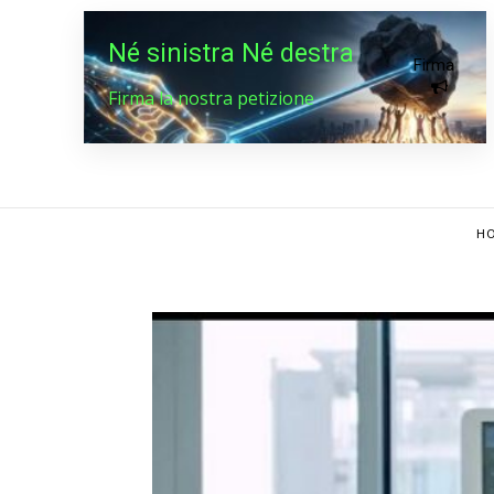
Né sinistra Né destra
Firma
Firma la nostra petizione
HO