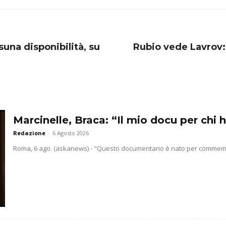
suna disponibilità, su
Rubio vede Lavrov:
Marcinelle, Braca: “Il mio docu per chi h
Redazione
-
6 Agosto 2026
Roma, 6 ago. (askanews) - "Questo documentario è nato per commemorar