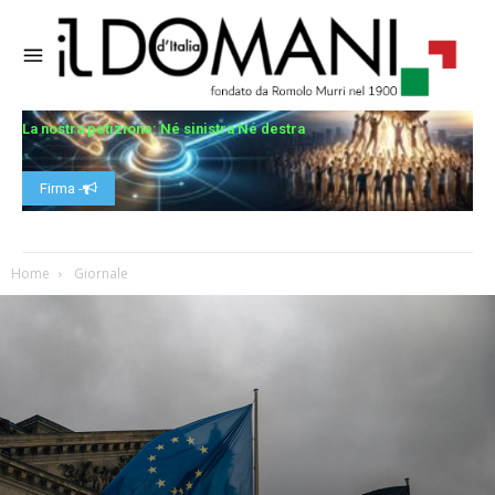
La nostra petizione: Né sinistra Né destra
Firma -
Home
Giornale