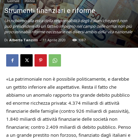
Giornale
Politica
Strumenti finanziari e riforme
Un richiamo alla etica della responsabilità degli italiani che,però,non
può prescindere da un fattivo impegno nel campo delle ormai non più
procrastinabili riforme necessarie nei diversi ambiti della vita nazionale
Di
Alberto Tanzilli
-
11 Aprile 2020
1087
«La patrimoniale non è possibile politicamente, e darebbe
un gettito inferiore alle aspettative. Resta il fatto che
abbiamo un anomalo rapporto tra grande debito pubblico
ed enorme ricchezza privata: 4.374 miliardi di attività
finanziarie delle famiglie (contro 926 miliardi di passività),
1.840 miliardi di attività finanziarie delle società non
finanziarie; contro 2.409 miliardi di debito pubblico. Penso
a un grande prestito non forzoso, finanziato dagli italiani e