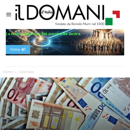
La nostra petizione: Né sinistra Né destra
Firma -
Home
Giornale