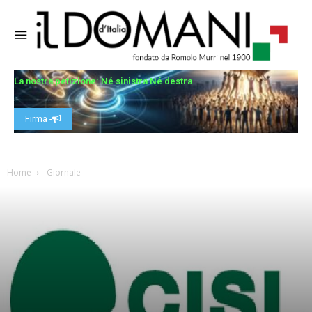
La nostra petizione: Né sinistra Né destra
Firma -
Home
Giornale