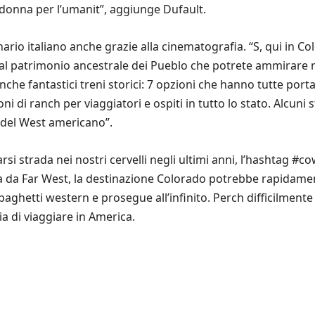
 donna per l’umanit”, aggiunge Dufault.
nario italiano anche grazie alla cinematografia. “S, qui in 
e al patrimonio ancestrale dei Pueblo che potrete ammirare 
che fantastici treni storici: 7 opzioni che hanno tutte porta
 di ranch per viaggiatori e ospiti in tutto lo stato. Alcuni s
a del West americano”.
si strada nei nostri cervelli negli ultimi anni, l’hashtag #co
ica da Far West, la destinazione Colorado potrebbe rapidame
aghetti western e prosegue all’infinito. Perch difficilmente
a di viaggiare in America.