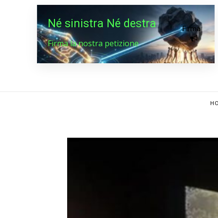
Né sinistra Né destra
Firma
Firma la nostra petizione
HO