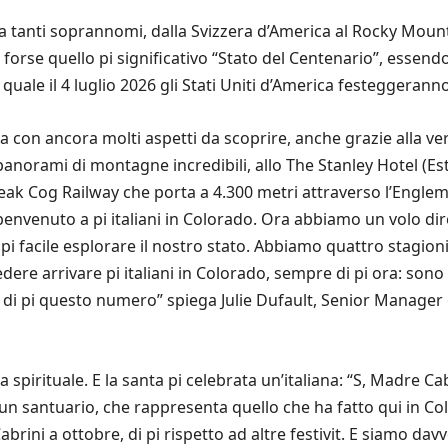
a tanti soprannomi, dalla Svizzera d’America al Rocky Mount
o, forse quello pi significativo “Stato del Centenario”, essen
quale il 4 luglio 2026 gli Stati Uniti d’America festeggeranno
ta con ancora molti aspetti da scoprire, anche grazie alla vers
panorami di montagne incredibili, allo The Stanley Hotel (Est
 Peak Cog Railway che porta a 4.300 metri attraverso l’Engl
l benvenuto a pi italiani in Colorado. Ora abbiamo un volo di
pi facile esplorare il nostro stato. Abbiamo quattro stagioni
ere arrivare pi italiani in Colorado, sempre di pi ora: sono 
a di pi questo numero” spiega Julie Dufault, Senior Manager
a spirituale. E la santa pi celebrata un’italiana: “S, Madre 
e un santuario, che rappresenta quello che ha fatto qui in 
brini a ottobre, di pi rispetto ad altre festivit. E siamo davv