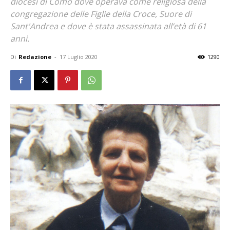
diocesi di Como dove operava come religiosa della
congregazione delle Figlie della Croce, Suore di
Sant'Andrea e dove è stata assassinata all’età di 61
anni.
Di
Redazione
-
17 Luglio 2020
1290