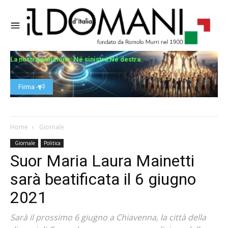
La nostra petizione: Né sinistra Né destra
Firma -
Home
Giornale
Giornale
Politica
Suor Maria Laura Mainetti
sarà beatificata il 6 giugno
2021
Sarà il prossimo 6 giugno a Chiavenna, la città della