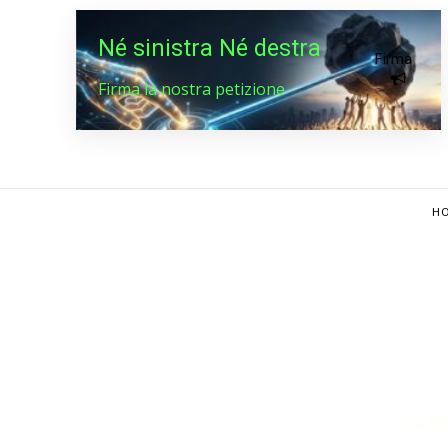
Né sinistra Né destra
Firma
Firma la nostra petizione
HO