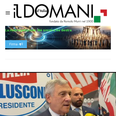
La nostra petizione: Né sinistra Né destra
Firma -