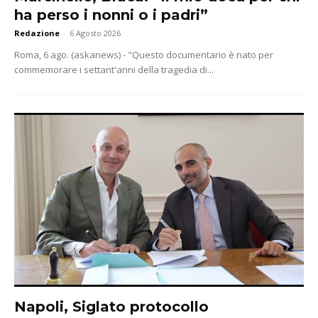
ha perso i nonni o i padri”
Redazione
-
6 Agosto 2026
Roma, 6 ago. (askanews) - "Questo documentario è nato per
commemorare i settant'anni della tragedia di...
Napoli, Siglato protocollo