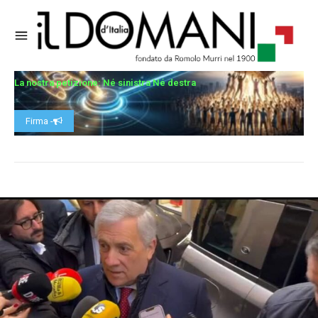
La nostra petizione: Né sinistra Né destra
Firma -