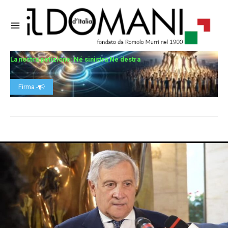
La nostra petizione: Né sinistra Né destra
Firma -