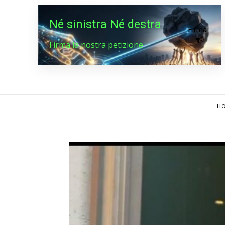
Né sinistra Né destra
Firma
Firma la nostra petizione
HO