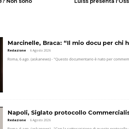
le? Non sono
Luiss presenta l’Oss
Marcinelle, Braca: “Il mio docu per chi h
Redazione
-
6 Agosto 2026
Roma, 6 ago. (askanews) - "Questo documentario è nato per commemorar
Napoli, Siglato protocollo Commercialis
Redazione
-
6 Agosto 2026
Roma, 6 ago. (askanews) - "Con la sottoscrizione di questo protocollo