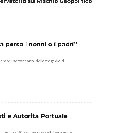
ervatorio sul Rischio Geopolitico
a perso i nonni o i padri”
e i settant'anni della tragedia di...
ti e Autorità Portuale
 d'intesa rafforziamo una collaborazione