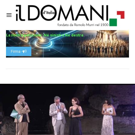
La nostra petizione: Né sinistra Né destra
Firma -