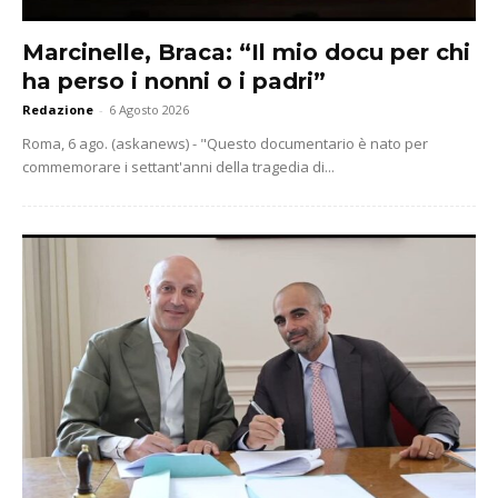
Marcinelle, Braca: “Il mio docu per chi
ha perso i nonni o i padri”
Redazione
-
6 Agosto 2026
Roma, 6 ago. (askanews) - "Questo documentario è nato per
commemorare i settant'anni della tragedia di...