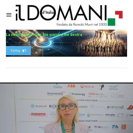
La nostra petizione: Né sinistra Né destra
Firma -