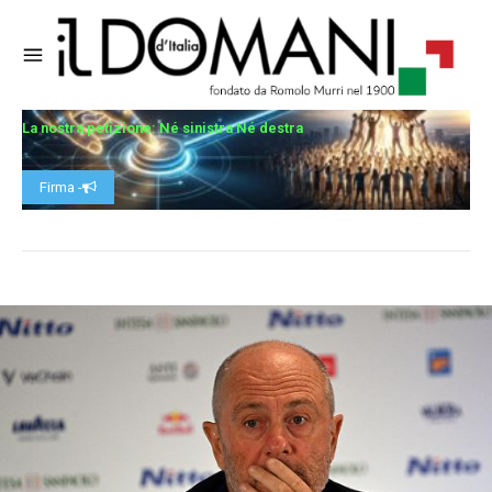
La nostra petizione: Né sinistra Né destra
Firma -